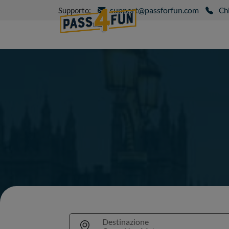
support@passforfun.com
Supporto:
Ch
Destinazione