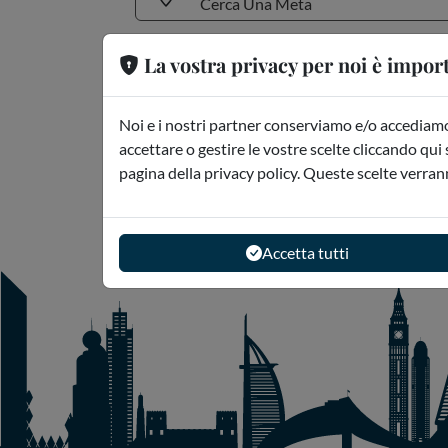
Cerca Una Meta
Persone
La vostra privacy per noi è impor
2 Adulti
Noi e i nostri partner conserviamo e/o accediamo 
accettare o gestire le vostre scelte cliccando qui 
pagina della privacy policy. Queste scelte verran
Accetta tutti